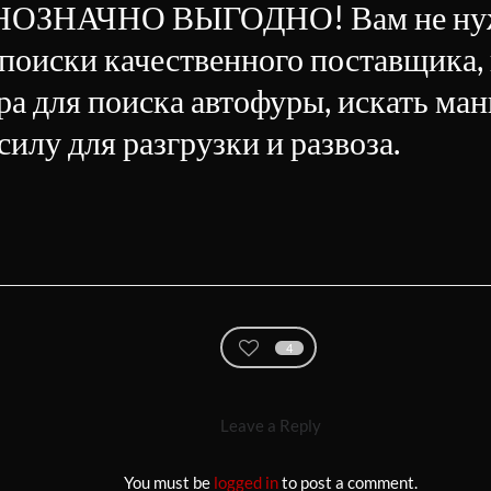
ОЗНАЧНО ВЫГОДНО! Вам не нуж
 поиски качественного поставщика,
ра для поиска автофуры, искать ма
илу для разгрузки и развоза.
4
Leave a Reply
You must be
logged in
to post a comment.