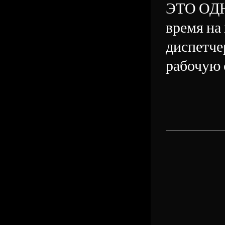
ЭТО ОДН
время на
диспетче
рабочую с