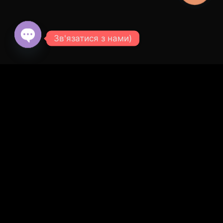
Зв'язатися з нами)
© 2026 SVOE TEPLO - СВОЁ ТЕПЛО.
Все права
защищены.
Open
chaty