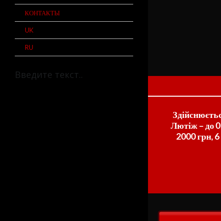
КОНТАКТЫ
UK
RU
Здійснюєтьс
Лютіж – до 0,
2000 грн, 