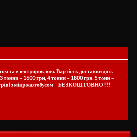
ом та електророклою. Вартість доставки до с.
 3 тонни – 1600 грн, 4 тонни – 1800 грн, 5 тонн –
 метрів) з мікроавтобусом – БЕЗКОШТОВНО!!!!