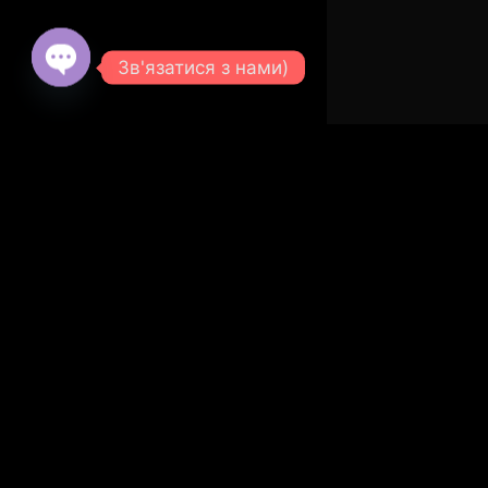
Зв'язатися з нами)
© 2026 SVOE TE
Open
chaty
Доставка паливних брикетів у Лютіж, Виробництво паливних бр
брикетів у Лютіж, Доставка брикетів у Лютіж, Доставка в Лют
Дерев’яні брикети у Лютіж, Купити євродрова у Лютіж, Брик
дубовий Лютеж, Купити опалювальні брикети Лютеж, Руф 