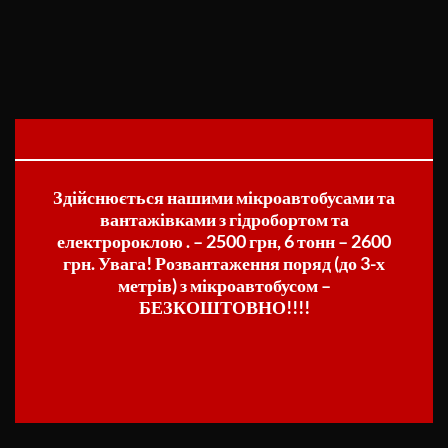
Здійснюється нашими мікроавтобусами та
вантажівками з гідробортом та
електророклою . – 2500 грн, 6 тонн – 2600
грн. Увага! Розвантаження поряд (до 3-х
метрів) з мікроавтобусом –
БЕЗКОШТОВНО!!!!