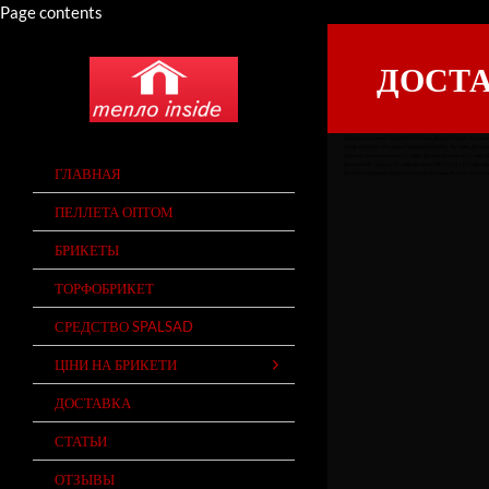
Page contents
ДОСТА
QUICK LINKS
Доставка паливних брикетів в Пухівка, Виробництво паливних б
торфобрикети в Пухівка, Продаж брикетів у Пухівка, Доставка 
брикети для опалення в Пухівка, Деревні брикети в Пухівка, 
Купити ruf з дуба у Пухівка, Купити ruf з дуба у Пухівка, 
ГЛАВНАЯ
Купити паливний брикет дубовий Пухівка, Купити опалювал
ПЕЛЛЕТА ОПТОМ
БРИКЕТЫ
ТОРФОБРИКЕТ
СРЕДСТВО SPALSAD
ЦІНИ НА БРИКЕТИ
ДОСТАВКА
СТАТЬИ
ОТЗЫВЫ