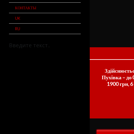
КОНТАКТЫ
UK
RU
Здійснюєтьс
Пухівка – до 0
1900 грн, 