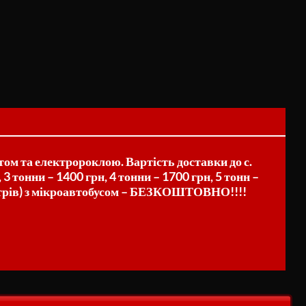
ом та електророклою. Вартість доставки до с.
 3 тонни – 1400 грн, 4 тонни – 1700 грн, 5 тонн –
 метрів) з мікроавтобусом – БЕЗКОШТОВНО!!!!