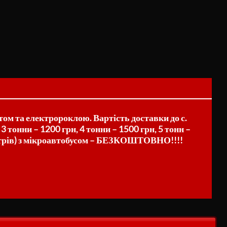
ом та електророклою. Вартість доставки до с.
 3 тонни – 1200 грн, 4 тонни – 1500 грн, 5 тонн –
 метрів) з мікроавтобусом – БЕЗКОШТОВНО!!!!