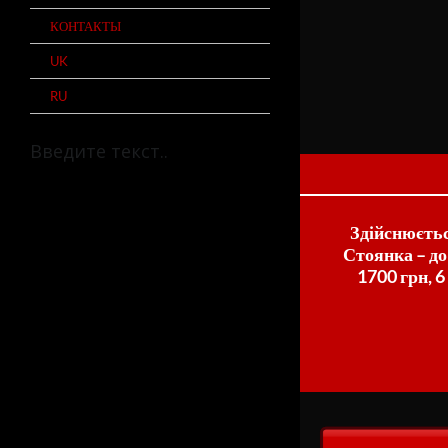
КОНТАКТЫ
UK
RU
Здійснюєтьс
Стоянка – до 
1700 грн, 