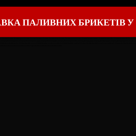
ВКА ПАЛИВНИХ БРИКЕТІВ У
брикетів Стоянка, Доставка дров у Стоянку, Паливні брикети у Стоянку, Брикети руф у Стоянку, Брикети для опалення у Стоянка, Брикети пініків у Стоянка, Брикети ruf у Стоянка, Брикети piy Пелети в Стоянк
у Стоянка, Купити брикети у Стоянка, Купити брикети руф у Стоянка, Купити пінікей у Стоянка, Купити брикет ruf у Стоянка, Доставка руф у Стоянка, Доставка пінікея у Стоянка, Доставка брикету з торфу у С
тоянка, Купити євродрова у Стоянка, Брикети з лузги Стоянка, Брикети з лушпиння насіння в Стоянка, Брикети з насіння в Стоянка, Доставка брикетів з лушпиння соняшника у Стоянка, Доставка брикетів 
оянка, Купити опалювальні брикети Стоянка, Руф дубовий Стоянка, Брикет дубовий Стоянка