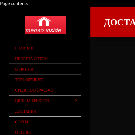
Page contents
ДОСТА
QUICK LINKS
Доставка паливних брикетів у Стоянку, Виробництво паливних 
торфобрикети в Стоянка, Продаж брикетів в Стоянка, Доставка 
Купити брикети для опалення у Стоянка, Деревні брикети у С
брикет з дуба Стоянка, Купити паливний брикет дубовий Ст
ГЛАВНАЯ
ПЕЛЛЕТА ОПТОМ
БРИКЕТЫ
ТОРФОБРИКЕТ
СРЕДСТВО SPALSAD
ЦІНИ НА БРИКЕТИ
ДОСТАВКА
СТАТЬИ
ОТЗЫВЫ