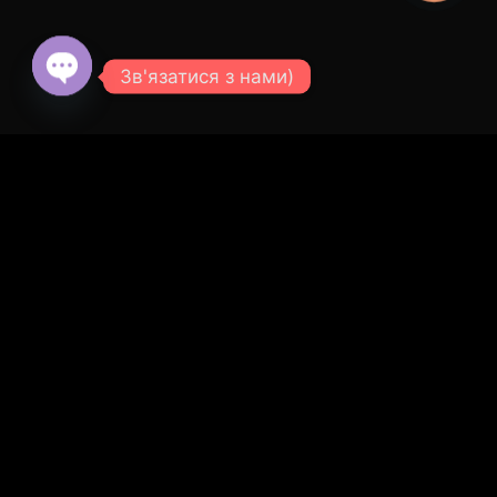
Зв'язатися з нами)
© 2026 SVOE TEPLO - СВОЁ ТЕПЛО.
Все права
защищены.
Open
chaty