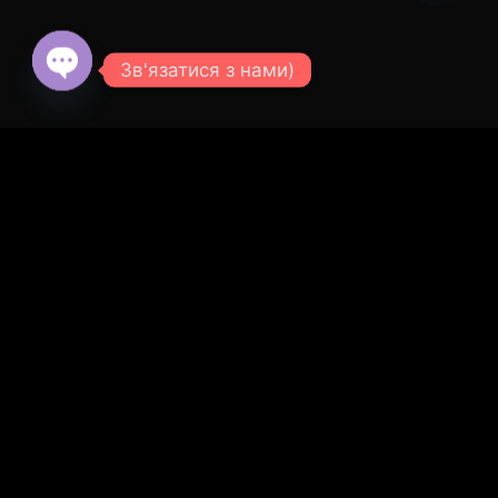
Зв'язатися з нами)
© 2026 SVOE TEPLO - СВОЁ ТЕПЛО.
Все права
защищены.
Open
chaty