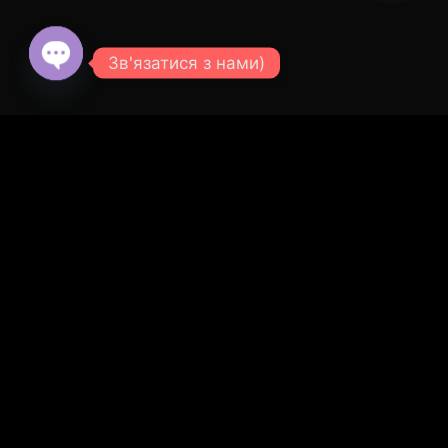
Зв'язатися з нами)
© 2026 SVOE TEPLO - СВОЁ ТЕПЛО.
Все права
защищены.
Open
chaty